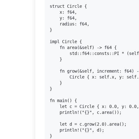
struct Circle {

    x: f64,

    y: f64,

    radius: f64,

}

impl Circle {

    fn area(&self) -> f64 {

        std::f64::consts::PI * (self
    }

    fn grow(&self, increment: f64) -
        Circle { x: self.x, y: self.
    }

}

fn main() {

    let c = Circle { x: 0.0, y: 0.0,
    println!("{}", c.area());

    let d = c.grow(2.0).area();

    println!("{}", d);
