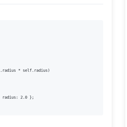
.radius * self.radius)

 radius: 2.0 };
