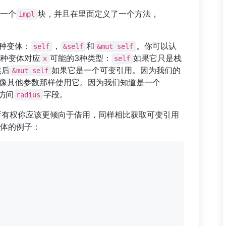
一个
块，并且在里面定义了一个方法，
impl
种变体：
，
和
。你可以认
self
&self
&mut self
3种变体对应
可能的3种类型：
如果它只是栈
x
self
然后
如果它是一个可变引用。因为我们的
&mut self
像其他参数那样使用它。因为我们知道是一个
访问
字段。
radius
所有权你应该更倾向于借用，同样相比获取可变引用
体的例子：