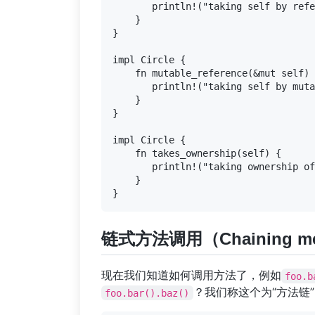
       println!("taking self by refe
    }

}

impl Circle {

    fn mutable_reference(&mut self) 
       println!("taking self by muta
    }

}

impl Circle {

    fn takes_ownership(self) {

       println!("taking ownership of
    }

链式方法调用（Chaining met
现在我们知道如何调用方法了，例如
foo.b
？我们称这个为“方法链
foo.bar().baz()