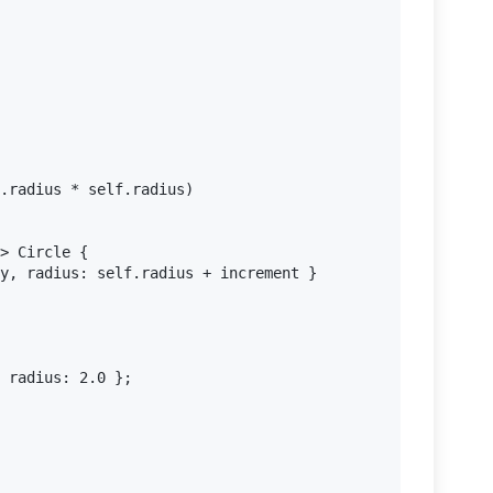
.radius * self.radius)

> Circle {

y, radius: self.radius + increment }

 radius: 2.0 };
