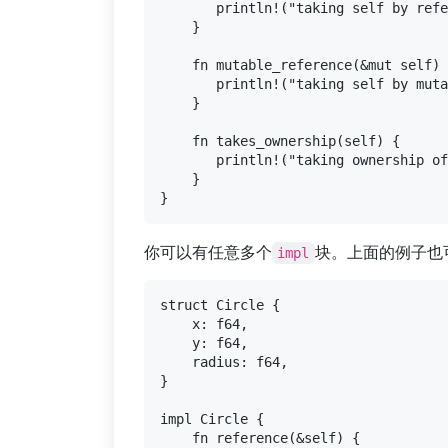
       println!("taking self by refe
    }

    fn mutable_reference(&mut self) 
       println!("taking self by muta
    }

    fn takes_ownership(self) {

       println!("taking ownership of
    }

你可以有任意多个
块。上面的例子也
impl
struct Circle {

    x: f64,

    y: f64,

    radius: f64,

}

impl Circle {

    fn reference(&self) {
