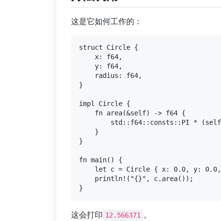
这是它如何工作的：
struct Circle {

    x: f64,

    y: f64,

    radius: f64,

}

impl Circle {

    fn area(&self) -> f64 {

        std::f64::consts::PI * (self
    }

}

fn main() {

    let c = Circle { x: 0.0, y: 0.0,
    println!("{}", c.area());

这会打印
。
12.566371