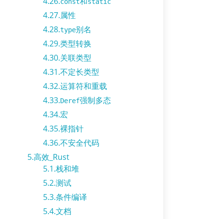
4.26.
和
const
static
4.27.属性
4.28.
别名
type
4.29.类型转换
4.30.关联类型
4.31.不定长类型
4.32.运算符和重载
4.33.
强制多态
Deref
4.34.宏
4.35.裸指针
4.36.不安全代码
5.高效_Rust
5.1.栈和堆
5.2.测试
5.3.条件编译
5.4.文档