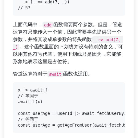
  |> (_ => add(7, _))

上面代码中，
函数需要两个参数。但是，管道
add
运算符只能传入一个值，因此需要事先提供另一个
参数，并将其改成单参数的箭头函数
_ => add(7, 
。这个函数里面的下划线并没有特别的含义，可
_)
以用其他符号代替，使用下划线只是因为，它能够
形象地表示这里是占位符。
管道运算符对于
函数也适用。
await
x |> await f

// 等同于

await f(x)

const userAge = userId |> await fetchUserById |> 
// 等同于
