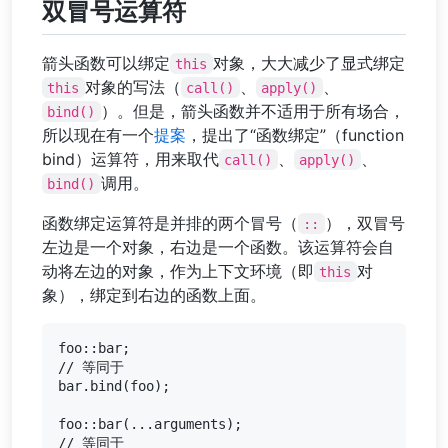
双冒号运算符
箭头函数可以绑定
对象，大大减少了显式绑定
this
对象的写法（
、
、
this
call()
apply()
）。但是，箭头函数并不适用于所有场合，
bind()
所以现在有一个
提案
，提出了“函数绑定”（function
bind）运算符，用来取代
、
、
call()
apply()
调用。
bind()
函数绑定运算符是并排的两个冒号（
），双冒号
::
左边是一个对象，右边是一个函数。该运算符会自
动将左边的对象，作为上下文环境（即
对
this
象），绑定到右边的函数上面。
foo::bar;

// 等同于

bar.bind(foo);

foo::bar(...arguments);

// 等同于
