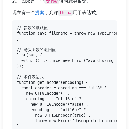
式，如果是一个
语句就会报错。
throw
现在有一个
提案
，允许
用于表达式。
throw
// 参数的默认值

function save(filename = throw new TypeError("Arg
}

// 箭头函数的返回值

lint(ast, {

  with: () => throw new Error("avoid using 'with'
});

// 条件表达式

function getEncoder(encoding) {

  const encoder = encoding === "utf8" ?

    new UTF8Encoder() :

    encoding === "utf16le" ?

      new UTF16Encoder(false) :

      encoding === "utf16be" ?

        new UTF16Encoder(true) :

        throw new Error("Unsupported encoding");

}
