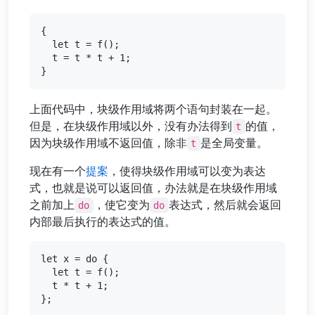
{

  let t = f();

  t = t * t + 1;

上面代码中，块级作用域将两个语句封装在一起。
但是，在块级作用域以外，没有办法得到
的值，
t
因为块级作用域不返回值，除非
是全局变量。
t
现在有一个
提案
，使得块级作用域可以变为表达
式，也就是说可以返回值，办法就是在块级作用域
之前加上
，使它变为
表达式，然后就会返回
do
do
内部最后执行的表达式的值。
let x = do {

  let t = f();

  t * t + 1;
