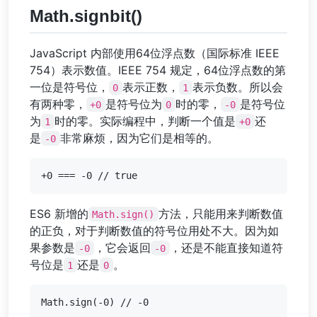
Math.signbit()
JavaScript 内部使用64位浮点数（国际标准 IEEE
754）表示数值。IEEE 754 规定，64位浮点数的第
一位是符号位，
表示正数，
表示负数。所以会
0
1
有两种零，
是符号位为
时的零，
是符号位
+0
0
-0
为
时的零。实际编程中，判断一个值是
还
1
+0
是
非常麻烦，因为它们是相等的。
-0
ES6 新增的
方法，只能用来判断数值
Math.sign()
的正负，对于判断数值的符号位用处不大。因为如
果参数是
，它会返回
，还是不能直接知道符
-0
-0
号位是
还是
。
1
0