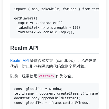
import { map, takeWhile, forEach } from "iterlib"
getPlayers()

::map(x => x.character())

::takeWhile(x => x.strength > 100)

Realm API
Realm API
提供沙箱功能（sandbox），允许隔离
代码，防止那些被隔离的代码拿到全局对象。
以前，经常使用
作为沙箱。
<iframe>
const globalOne = window;

let iframe = document.createElement('iframe');

document.body.appendChild(iframe);
