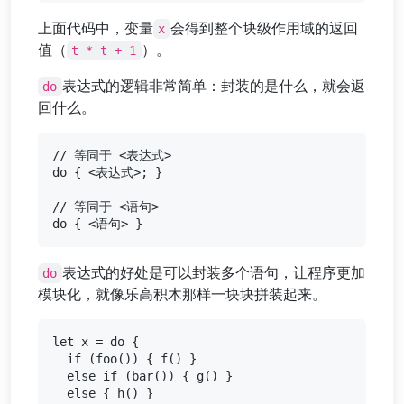
上面代码中，变量
会得到整个块级作用域的返回
x
值（
）。
t * t + 1
表达式的逻辑非常简单：封装的是什么，就会返
do
回什么。
// 等同于 <表达式>

do { <表达式>; }

// 等同于 <语句>

表达式的好处是可以封装多个语句，让程序更加
do
模块化，就像乐高积木那样一块块拼装起来。
let x = do {

  if (foo()) { f() }

  else if (bar()) { g() }

  else { h() }
