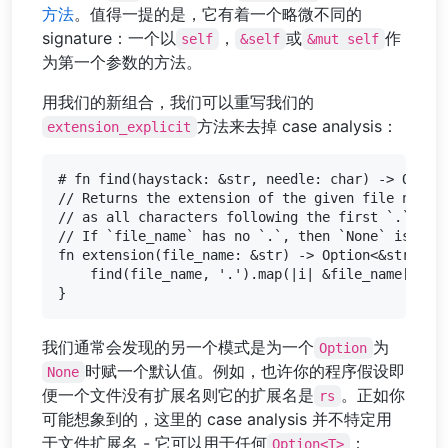
方法
。值得一提的是，它有着一个略微不同的
signature：一个以
，
或
作
self
&self
&mut self
为第一个参数的方法。
用我们的新组合，我们可以重写我们的
方法来去掉 case analysis：
extension_explicit
# fn find(haystack: &str, needle: char) -> Option
// Returns the extension of the given file name, 
// as all characters following the first `.`.

// If `file_name` has no `.`, then `None` is retu
fn extension(file_name: &str) -> Option<&str> {

    find(file_name, '.').map(|i| &file_name[i+1..
我们通常会发现的另一个模式是为一个
为
Option
时赋一个默认值。例如，也许你的程序假设即
None
便一个文件没有扩展名则它的扩展名是
。正如你
rs
可能想象到的，这里的 case analysis 并不特定用
于文件扩展名 - 它可以用于任何
：
Option<T>