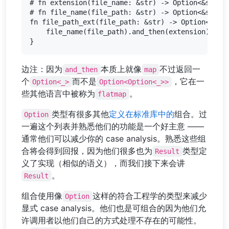
# fn extension(file_name: &str) -> Option<&str> {
# fn file_name(file_path: &str) -> Option<&str> {
fn file_path_ext(file_path: &str) -> Option<&str>
    file_name(file_path).and_then(extension)

边注：因为
本质上就像
不过返回一
and_then
map
个
而不是
，它在一
Option<_>
Option<Option<_>>
些其他语言中被称为
。
flatmap
类型有很多其他
定义在标准库中的
组合。过
Option
一遍这个列表并熟悉他们的功能是一个好主意 ——
通常他们可以减少你的 case analysis。熟悉这些组
合将会得到回报，因为他们很多也为
类型定
Result
义了实现（相似的语义），而我们接下来会讲
。
Result
组合使用像
这样的符合工程学的类型来减少
Option
显式 case analysis。他们也是可组合的因为他们允
许调用者以他们自己的方式处理不存在的可能性。