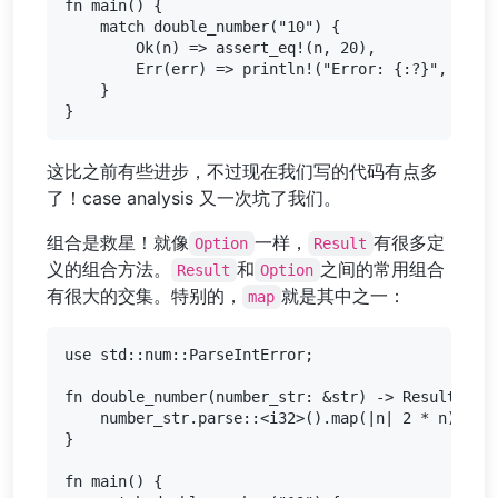
fn main() {

    match double_number("10") {

        Ok(n) => assert_eq!(n, 20),

        Err(err) => println!("Error: {:?}", err),
    }

这比之前有些进步，不过现在我们写的代码有点多
了！case analysis 又一次坑了我们。
组合是救星！就像
一样，
有很多定
Option
Result
义的组合方法。
和
之间的常用组合
Result
Option
有很大的交集。特别的，
就是其中之一：
map
use std::num::ParseIntError;

fn double_number(number_str: &str) -> Result<i32,
    number_str.parse::<i32>().map(|n| 2 * n)

}

fn main() {
