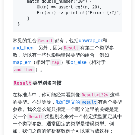
    match double_number("10") {

        Ok(n) => assert_eq!(n, 20),

        Err(err) => println!("Error: {:?}", err),
    }

常见的组合
都有，包括
unwrap_or
和
Result
and_then
。另外，因为
有第二个类型参
Result
数，所以有一些只影响错误类型的组合，例如
map_err
（相对于
）和
or_else
（相对于
map
）。
and_then
Result
类型别名习惯
在标准库中，你可能经常看到像
这样
Result<i32>
的类型。不过等等，
我们定义的
有两个类型
Result
参数。我么怎么能只指定一个呢？这里的关键是定
义一个
类型别名来对一个特定类型固定其中
Result
一个类型参数。通常固定的类型是错误类型。例
如，我们之前的解析整数例子可以重写成这样：