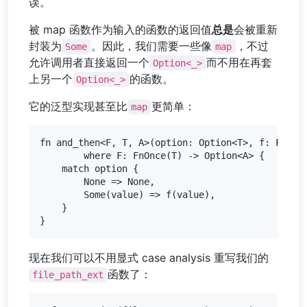
误。
被 map 函数作为输入的函数的返回值
总是
会被重新
封装为
。因此，我们需要一些像
，不过
Some
map
允许调用者直接返回一个
而不用在再套
Option<_>
上另一个
的函数。
Option<_>
它的泛型实现甚至比
更简单：
map
fn and_then<F, T, A>(option: Option<T>, f: F) -> 
        where F: FnOnce(T) -> Option<A> {

    match option {

        None => None,

        Some(value) => f(value),

    }

现在我们可以不用显式 case analysis 重写我们的
函数了：
file_path_ext