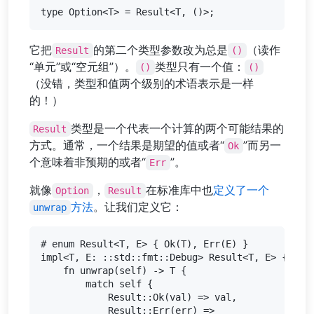
它把
的第二个类型参数改为总是
（读作
Result
()
“单元”或“空元组”）。
类型只有一个值：
()
()
（没错，类型和值两个级别的术语表示是一样
的！）
类型是一个代表一个计算的两个可能结果的
Result
方式。通常，一个结果是期望的值或者“
”而另一
Ok
个意味着非预期的或者“
”。
Err
就像
，
在标准库中也
定义了一个
Option
Result
方法
。让我们定义它：
unwrap
# enum Result<T, E> { Ok(T), Err(E) }

impl<T, E: ::std::fmt::Debug> Result<T, E> {

    fn unwrap(self) -> T {

        match self {

            Result::Ok(val) => val,

            Result::Err(err) =>
