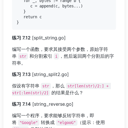
   for _, bytes := range b {

      c = append(c, bytes...)

   }

   return c

练习 7.12
[split_string.go]
编写一个函数，要求其接受两个参数，原始字符
串
和分割索引
，然后返回两个分割后的字
str
i
符串。
练习 7.13
[string_split2.go]
假设有字符串
，那么
str
str[len(str)/2:] + 
的结果是什么？
str[:len(str)/2]
练习 7.14
[string_reverse.go]
编写一个程序，要求能够反转字符串，即
将
转换成
（提示：使用
"Google"
"elgooG"