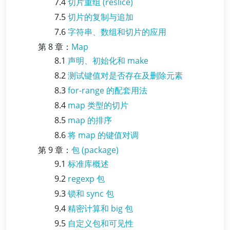
7.4
切片重组 (reslice)
7.5
切片的复制与追加
7.6
字符串、数组和切片的应用
第 8 章：
Map
8.1
声明、初始化和 make
8.2
测试键值对是否存在及删除元素
8.3
for-range 的配套用法
8.4
map 类型的切片
8.5
map 的排序
8.6
将 map 的键值对调
第 9 章：
包 (package)
9.1
标准库概述
9.2
regexp 包
9.3
锁和 sync 包
9.4
精密计算和 big 包
9.5
自定义包和可见性