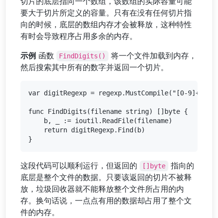
切片的底层指向一个数组，该数组的实际容量可能
要大于切片所定义的容量。只有在没有任何切片指
向的时候，底层的数组内存才会被释放，这种特性
有时会导致程序占用多余的内存。
示例
函数
将一个文件加载到内存，
FindDigits()
然后搜索其中所有的数字并返回一个切片。
var digitRegexp = regexp.MustCompile("[0-9]+")

func FindDigits(filename string) []byte {

    b, _ := ioutil.ReadFile(filename)

    return digitRegexp.Find(b)

这段代码可以顺利运行，但返回的
指向的
[]byte
底层是整个文件的数据。只要该返回的切片不被释
放，垃圾回收器就不能释放整个文件所占用的内
存。换句话说，一点点有用的数据却占用了整个文
件的内存。