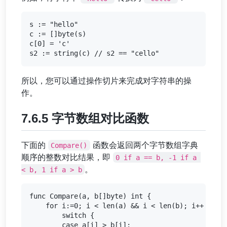
s := "hello"

c := []byte(s)

c[0] = 'c'

所以，您可以通过操作切片来完成对字符串的操
作。
7.6.5 字节数组对比函数
下面的
函数会返回两个字节数组字典
Compare()
顺序的整数对比结果，即
0 if a == b, -1 if a 
。
< b, 1 if a > b
func Compare(a, b[]byte) int {

    for i:=0; i < len(a) && i < len(b); i++ {

        switch {

        case a[i] > b[i]:
