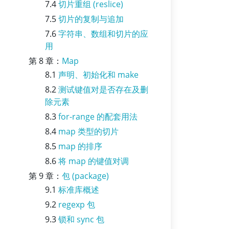
7.4
切片重组 (reslice)
7.5
切片的复制与追加
7.6
字符串、数组和切片的应
用
第 8 章：
Map
8.1
声明、初始化和 make
8.2
测试键值对是否存在及删
除元素
8.3
for-range 的配套用法
8.4
map 类型的切片
8.5
map 的排序
8.6
将 map 的键值对调
第 9 章：
包 (package)
9.1
标准库概述
9.2
regexp 包
9.3
锁和 sync 包