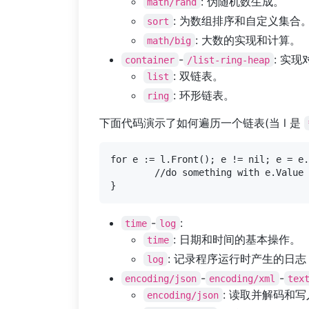
: 伪随机数生成。
math/rand
: 为数组排序和自定义集合
sort
: 大数的实现和计
math/big
-
: 实
container
/list-ring-heap
: 双链表。
list
: 环形链表。
ring
下面代码演示了如何遍历一个链表(当 l 是
for e := l.Front(); e != nil; e = e.
	//do something with e.Value

-
:
time
log
: 日期和时间的基本操作。
time
: 记录程序运行时产生的日
log
-
-
encoding/json
encoding/xml
tex
: 读取并解码和写
encoding/json