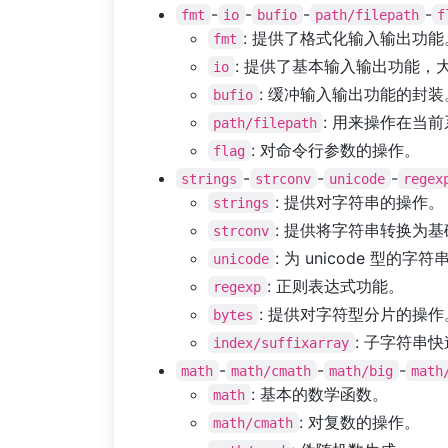
-
-
-
-
fmt
io
bufio
path/filepath
f
: 提供了格式化输入输出功能
fmt
: 提供了基本输入输出功能，
io
: 缓冲输入输出功能的封装
bufio
: 用来操作在当
path/filepath
: 对命令行参数的操作
flag
-
-
-
strings
strconv
unicode
regex
: 提供对字符串的操作。
strings
: 提供将字符串转换为
strconv
: 为 unicode 型的
unicode
: 正则表达式功能。
regexp
: 提供对字符型分片的操作
bytes
: 子字符串
index/suffixarray
-
-
-
math
math/cmath
math/big
math
: 基本的数学函数。
math
: 对复数的操作。
math/cmath