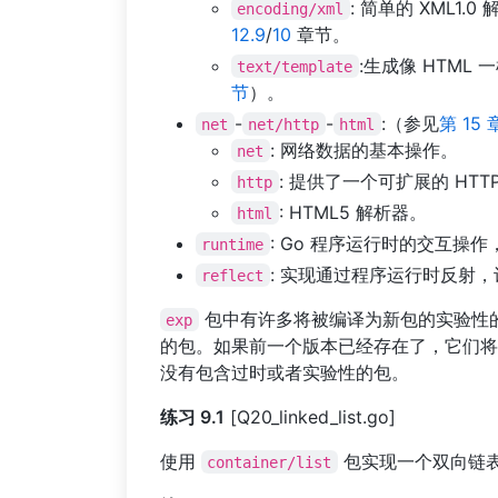
: 简单的 XML1.
encoding/xml
12.9
/
10
章节。
:生成像 HTM
text/template
节
）。
-
-
:（参见
第 15 
net
net/http
html
: 网络数据的基本操作。
net
: 提供了一个可扩展的 HT
http
: HTML5 解析器。
html
: Go 程序运行时的交互操
runtime
: 实现通过程序运行时反射
reflect
包中有许多将被编译为新包的实验性
exp
的包。如果前一个版本已经存在了，它们将被
没有包含过时或者实验性的包。
练习 9.1
[Q20_linked_list.go]
使用
包实现一个双向链
container/list