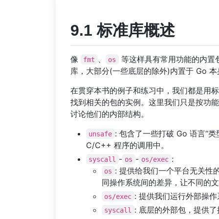
9.1 标准库概述
像
、
等这样具有常用功能的内置包在
fmt
os
库，大部分(一些底层的除外)内置于 Go
在贯穿本书的例子和练习中，我们都是用标准
找到相关的包的实例。这里我们只是按功能
讨论他们的内部结构。
: 包含了一些打破 Go 语
unsafe
C/C++ 程序的调用中。
-
-
:
syscall
os
os/exec
: 提供给我们一个平台无关性的
os
同操作系统间的差异，让不同的文
: 提供我们运行外部操
os/exec
: 底层的外部包，提供
syscall