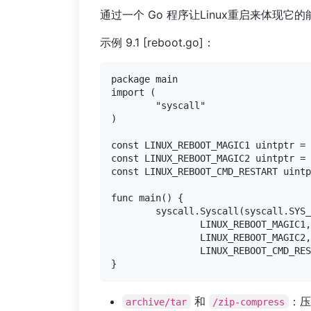
通过一个 Go 程序让Linux重启来体现它
示例 9.1 [reboot.go]：
package main

import (

	"syscall"

)

const LINUX_REBOOT_MAGIC1 uintptr = 
const LINUX_REBOOT_MAGIC2 uintptr = 
const LINUX_REBOOT_CMD_RESTART uintp
func main() {

	syscall.Syscall(syscall.SYS_REBOOT,

		LINUX_REBOOT_MAGIC1,

		LINUX_REBOOT_MAGIC2,

		LINUX_REBOOT_CMD_RESTART)

和
：压
archive/tar
/zip-compress