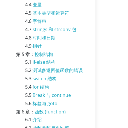
4.4
变量
4.5
基本类型和运算符
4.6
字符串
4.7
strings 和 strconv 包
4.8
时间和日期
4.9
指针
第 5 章：
控制结构
5.1
if-else 结构
5.2
测试多返回值函数的错误
5.3
switch 结构
5.4
for 结构
5.5
Break 与 continue
5.6
标签与 goto
第 6 章：
函数 (function)
6.1
介绍
6.2
函数参数与返回值