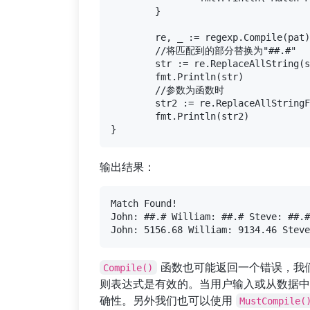
	}

	re, _ := regexp.Compile(pat)

	//将匹配到的部分替换为"##.#"

	str := re.ReplaceAllString(searchIn, "##.#")

	fmt.Println(str)

	//参数为函数时

	str2 := re.ReplaceAllStringFunc(searchIn, f)

	fmt.Println(str2)

输出结果：
Match Found!

John: ##.# William: ##.# Steve: ##.#

函数也可能返回一个错误，我
Compile()
则表达式是有效的。当用户输入或从数据中
确性。另外我们也可以使用
MustCompile(