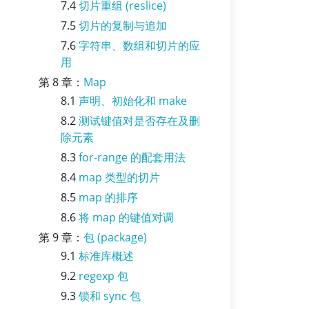
7.4
切片重组 (reslice)
7.5
切片的复制与追加
7.6
字符串、数组和切片的应
用
第 8 章：
Map
8.1
声明、初始化和 make
8.2
测试键值对是否存在及删
除元素
8.3
for-range 的配套用法
8.4
map 类型的切片
8.5
map 的排序
8.6
将 map 的键值对调
第 9 章：
包 (package)
9.1
标准库概述
9.2
regexp 包
9.3
锁和 sync 包