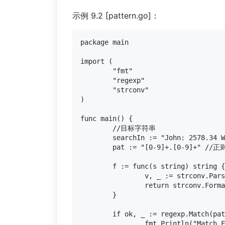
示例 9.2 [pattern.go]：
package main

import (

	"fmt"

	"regexp"

	"strconv"

)

func main() {

	//目标字符串

	searchIn := "John: 2578.34 William: 4567.23 Steve: 5632.18"

	pat := "[0-9]+.[0-9]+" //正则

	f := func(s string) string {

		v, _ := strconv.ParseFloat(s, 32)

		return strconv.FormatFloat(v*2, 'f', 2, 32)

	}

	if ok, _ := regexp.Match(pat, []byte(searchIn)); ok {

		fmt.Println("Match Found!")
