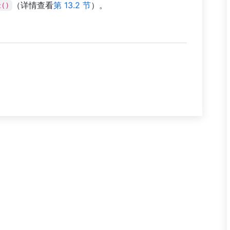
（详情查看
第 13.2 节
）。
c()