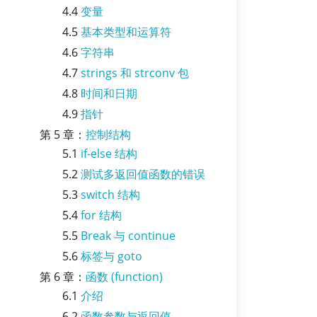
4.4
变量
4.5
基本类型和运算符
4.6
字符串
4.7
strings 和 strconv 包
4.8
时间和日期
4.9
指针
第 5 章：
控制结构
5.1
if-else 结构
5.2
测试多返回值函数的错误
5.3
switch 结构
5.4
for 结构
5.5
Break 与 continue
5.6
标签与 goto
第 6 章：
函数 (function)
6.1
介绍
6.2
函数参数与返回值