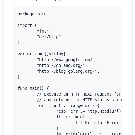
package main

import (

	"fmt"

	"net/http"

)

var urls = []string{

	"http://www.google.com/",

	"http://golang.org/",

	"http://blog.golang.org/",

}

func main() {

	// Execute an HTTP HEAD request for all url's

	// and returns the HTTP status string or an error string.

	for _, url := range urls {

		resp, err := http.Head(url)

		if err != nil {

			fmt.Println("Error:", url, err)

		}

		fmt.Println(url, ": ", resp.Status)
