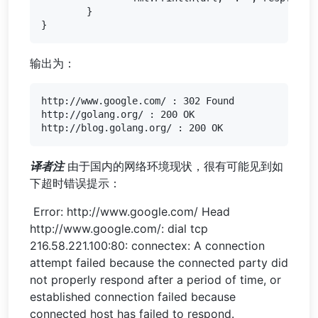
	}

输出为：
http://www.google.com/ : 302 Found

http://golang.org/ : 200 OK

译者注
由于国内的网络环境现状，很有可能见到如
下超时错误提示：
​ Error: http://www.google.com/ Head
http://www.google.com/: dial tcp
216.58.221.100:80: connectex: A connection
attempt failed because the connected party did
not properly respond after a period of time, or
established connection failed because
connected host has failed to respond.