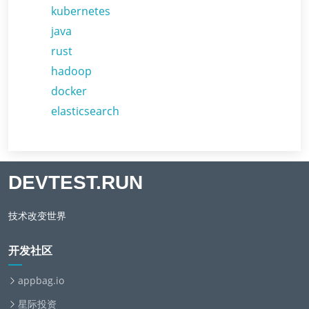
kubernetes
java
rust
hadoop
docker
elasticsearch
DEVTEST.RUN
技术改变世界
开发社区
appbag.io
星际投资